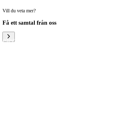
Vill du veta mer?
We help large organizations, the public
Få ett samtal från oss
sector and resellers of consumer
electronics to become more circular in
the way they think and act. To be
specific, we provide our partners and
customers with different services that
help them to manage mobile phones,
computers and other tech devices in a
way that is both cost-efficient and
sustainable.