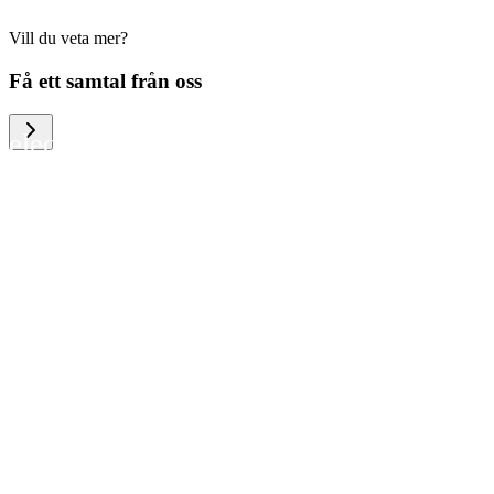
Vill du veta mer?
We help large organizations, the public
Få ett samtal från oss
sector and resellers of consumer
electronics to become more circular in
the way they think and act. To be
specific, we provide our partners and
customers with different services that
help them to manage mobile phones,
computers and other tech devices in a
way that is both cost-efficient and
sustainable.