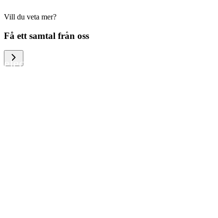
Vill du veta mer?
We help large organizations, the public
Få ett samtal från oss
sector and resellers of consumer
electronics to become more circular in
the way they think and act. To be
specific, we provide our partners and
customers with different services that
help them to manage mobile phones,
computers and other tech devices in a
way that is both cost-efficient and
sustainable.