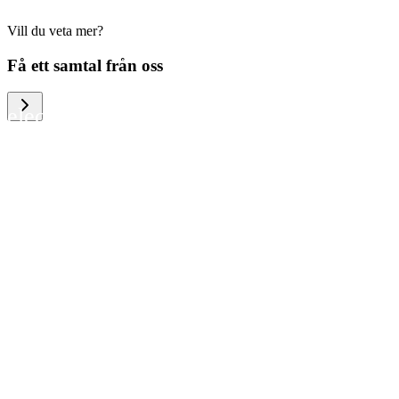
Vill du veta mer?
We help large organizations, the public
Få ett samtal från oss
sector and resellers of consumer
electronics to become more circular in
the way they think and act. To be
specific, we provide our partners and
customers with different services that
help them to manage mobile phones,
computers and other tech devices in a
way that is both cost-efficient and
sustainable.