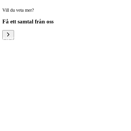
Vill du veta mer?
We help large organizations, the public
Få ett samtal från oss
sector and resellers of consumer
electronics to become more circular in
the way they think and act. To be
specific, we provide our partners and
customers with different services that
help them to manage mobile phones,
computers and other tech devices in a
way that is both cost-efficient and
sustainable.