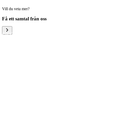
Vill du veta mer?
We help large organizations, the public
Få ett samtal från oss
sector and resellers of consumer
electronics to become more circular in
the way they think and act. To be
specific, we provide our partners and
customers with different services that
help them to manage mobile phones,
computers and other tech devices in a
way that is both cost-efficient and
sustainable.