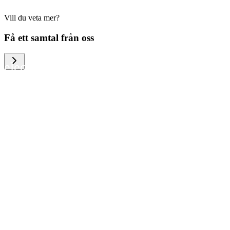
Vill du veta mer?
We help large organizations, the public
Få ett samtal från oss
sector and resellers of consumer
electronics to become more circular in
the way they think and act. To be
specific, we provide our partners and
customers with different services that
help them to manage mobile phones,
computers and other tech devices in a
way that is both cost-efficient and
sustainable.