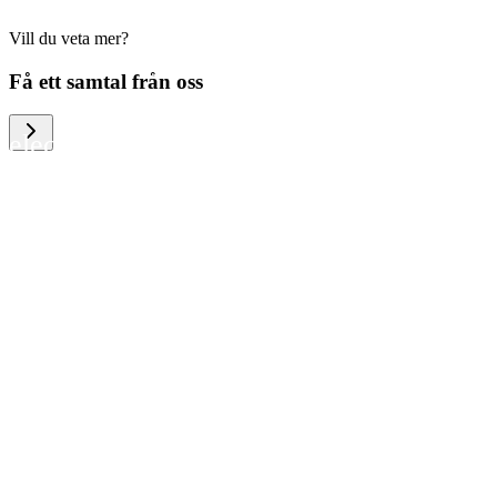
Vill du veta mer?
We help large organizations, the public
Få ett samtal från oss
sector and resellers of consumer
electronics to become more circular in
the way they think and act. To be
specific, we provide our partners and
customers with different services that
help them to manage mobile phones,
computers and other tech devices in a
way that is both cost-efficient and
sustainable.