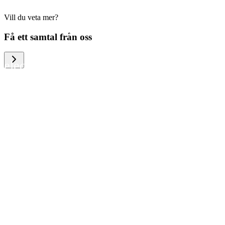
Vill du veta mer?
We help large organizations, the public
Få ett samtal från oss
sector and resellers of consumer
electronics to become more circular in
the way they think and act. To be
specific, we provide our partners and
customers with different services that
help them to manage mobile phones,
computers and other tech devices in a
way that is both cost-efficient and
sustainable.