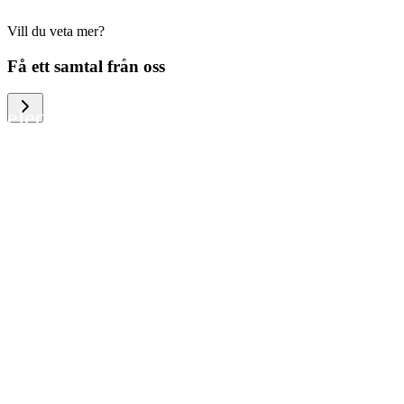
Vill du veta mer?
We help large organizations, the public
Få ett samtal från oss
sector and resellers of consumer
electronics to become more circular in
the way they think and act. To be
specific, we provide our partners and
customers with different services that
help them to manage mobile phones,
computers and other tech devices in a
way that is both cost-efficient and
sustainable.