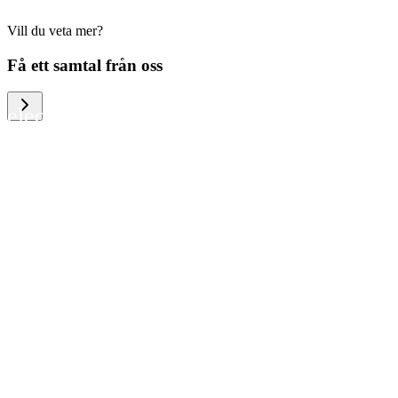
Vill du veta mer?
We help large organizations, the public
Få ett samtal från oss
sector and resellers of consumer
electronics to become more circular in
the way they think and act. To be
specific, we provide our partners and
customers with different services that
help them to manage mobile phones,
computers and other tech devices in a
way that is both cost-efficient and
sustainable.