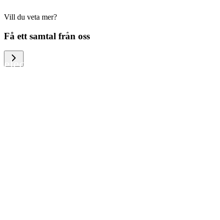
Vill du veta mer?
We help large organizations, the public
Få ett samtal från oss
sector and resellers of consumer
electronics to become more circular in
the way they think and act. To be
specific, we provide our partners and
customers with different services that
help them to manage mobile phones,
computers and other tech devices in a
way that is both cost-efficient and
sustainable.