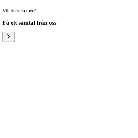
Vill du veta mer?
We help large organizations, the public
Få ett samtal från oss
sector and resellers of consumer
electronics to become more circular in
the way they think and act. To be
specific, we provide our partners and
customers with different services that
help them to manage mobile phones,
computers and other tech devices in a
way that is both cost-efficient and
sustainable.