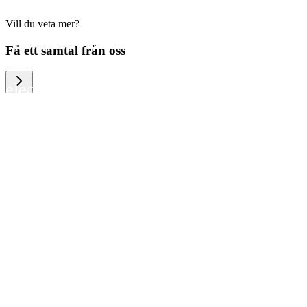
Vill du veta mer?
We help large organizations, the public
Få ett samtal från oss
sector and resellers of consumer
electronics to become more circular in
the way they think and act. To be
specific, we provide our partners and
customers with different services that
help them to manage mobile phones,
computers and other tech devices in a
way that is both cost-efficient and
sustainable.