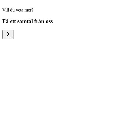
Vill du veta mer?
We help large organizations, the public
Få ett samtal från oss
sector and resellers of consumer
electronics to become more circular in
the way they think and act. To be
specific, we provide our partners and
customers with different services that
help them to manage mobile phones,
computers and other tech devices in a
way that is both cost-efficient and
sustainable.