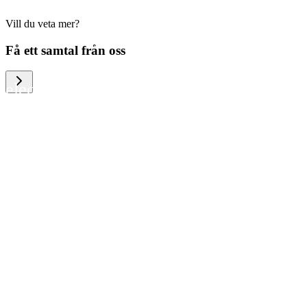
Vill du veta mer?
We help large organizations, the public
Få ett samtal från oss
sector and resellers of consumer
electronics to become more circular in
the way they think and act. To be
specific, we provide our partners and
customers with different services that
help them to manage mobile phones,
computers and other tech devices in a
way that is both cost-efficient and
sustainable.