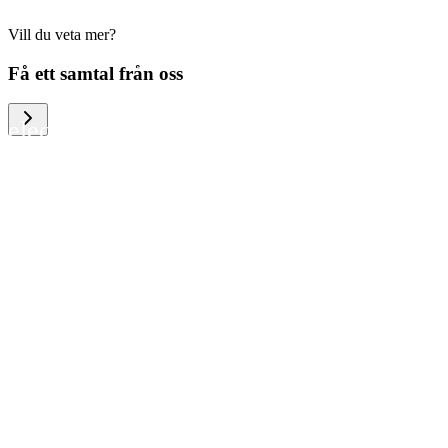
Vill du veta mer?
We help large organizations, the public
Få ett samtal från oss
sector and resellers of consumer
electronics to become more circular in
the way they think and act. To be
specific, we provide our partners and
customers with different services that
help them to manage mobile phones,
computers and other tech devices in a
way that is both cost-efficient and
sustainable.