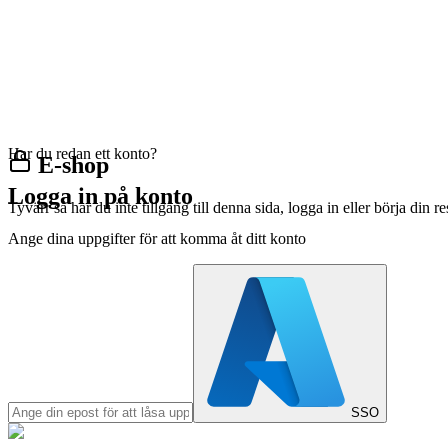
Har du redan ett konto?
E-shop
Logga in på konto
Tyvärr så har du inte tillgång till denna sida, logga in eller börja din 
Ange dina uppgifter för att komma åt ditt konto
SSO