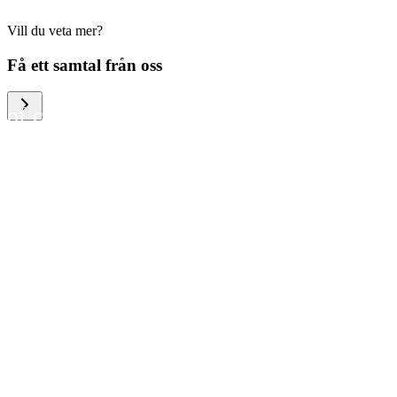
Vill du veta mer?
We help large organizations,
Få ett samtal från oss
the public sector and resellers
of consumer electronics to
become more circular in the
way they think and act. To be
specific, we provide our
partners and customers with
different services that help
them to manage mobile
phones, computers and other
tech devices in a way that is