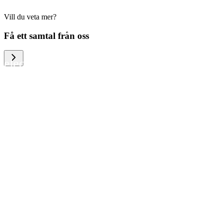
Vill du veta mer?
We help large organizations, the public
Få ett samtal från oss
sector and resellers of consumer
electronics to become more circular in
the way they think and act. To be
specific, we provide our partners and
customers with different services that
help them to manage mobile phones,
computers and other tech devices in a
way that is both cost-efficient and
sustainable.