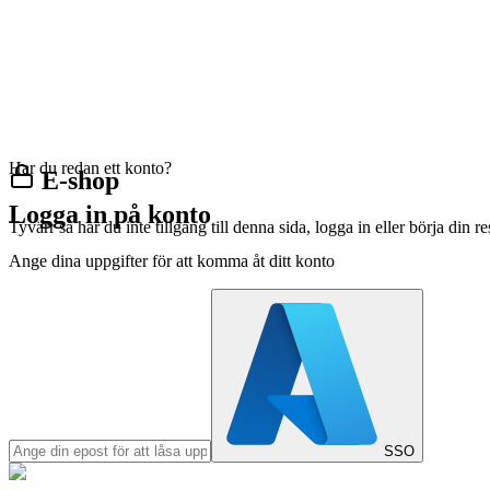
Har du redan ett konto?
E-shop
Logga in på konto
Tyvärr så har du inte tillgång till denna sida, logga in eller börja din 
Ange dina uppgifter för att komma åt ditt konto
SSO