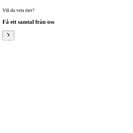
Vill du veta mer?
We help large organizations,
Få ett samtal från oss
the public sector and resellers
of consumer electronics to
become more circular in the
way they think and act. To be
specific, we provide our
partners and customers with
different services that help
them to manage mobile
phones, computers and other
tech devices in a way that is