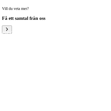
Vill du veta mer?
We help large organizations, the public
Få ett samtal från oss
sector and resellers of consumer
electronics to become more circular in
the way they think and act. To be
specific, we provide our partners and
customers with different services that
help them to manage mobile phones,
computers and other tech devices in a
way that is both cost-efficient and
sustainable.