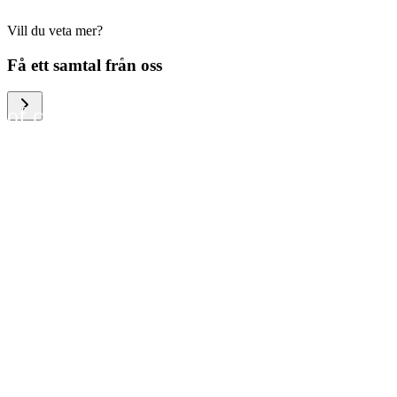
Vill du veta mer?
We help large organizations,
Få ett samtal från oss
the public sector and resellers
of consumer electronics to
become more circular in the
way they think and act. To be
specific, we provide our
partners and customers with
different services that help
them to manage mobile
phones, computers and other
tech devices in a way that is