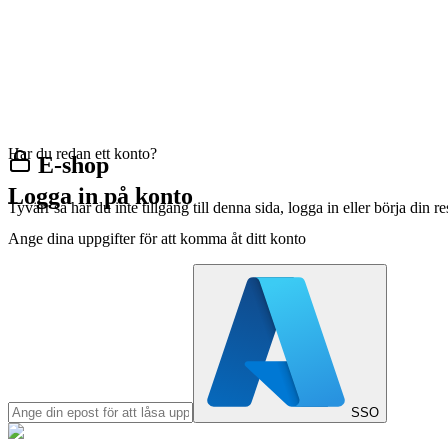
Har du redan ett konto?
E-shop
Logga in på konto
Tyvärr så har du inte tillgång till denna sida, logga in eller börja din 
Ange dina uppgifter för att komma åt ditt konto
SSO