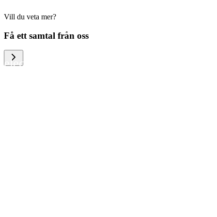
Vill du veta mer?
We help large organizations, the public
Få ett samtal från oss
sector and resellers of consumer
electronics to become more circular in
the way they think and act. To be
specific, we provide our partners and
customers with different services that
help them to manage mobile phones,
computers and other tech devices in a
way that is both cost-efficient and
sustainable.