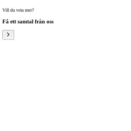
Vill du veta mer?
We help large organizations, the public
Få ett samtal från oss
sector and resellers of consumer
electronics to become more circular in
the way they think and act. To be
specific, we provide our partners and
customers with different services that
help them to manage mobile phones,
computers and other tech devices in a
way that is both cost-efficient and
sustainable.