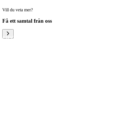
Vill du veta mer?
We help large organizations, the public
Få ett samtal från oss
sector and resellers of consumer
electronics to become more circular in
the way they think and act. To be
specific, we provide our partners and
customers with different services that
help them to manage mobile phones,
computers and other tech devices in a
way that is both cost-efficient and
sustainable.