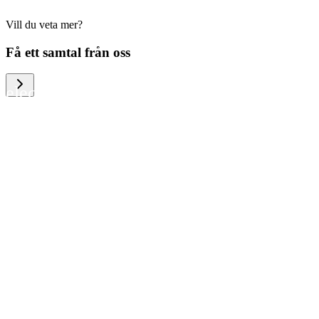
Vill du veta mer?
We help large organizations, the public
Få ett samtal från oss
sector and resellers of consumer
electronics to become more circular in
the way they think and act. To be
specific, we provide our partners and
customers with different services that
help them to manage mobile phones,
computers and other tech devices in a
way that is both cost-efficient and
sustainable.