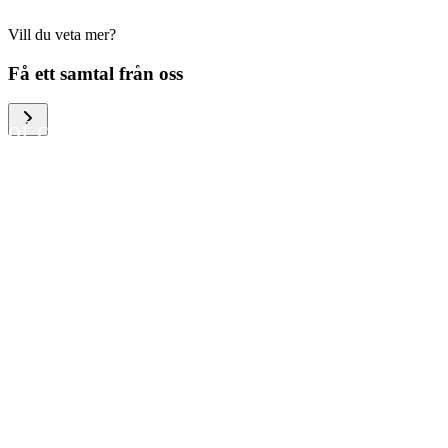
Vill du veta mer?
We help large organizations,
Få ett samtal från oss
the public sector and resellers
of consumer electronics to
become more circular in the
way they think and act. To be
specific, we provide our
partners and customers with
different services that help
them to manage mobile
phones, computers and other
tech devices in a way that is