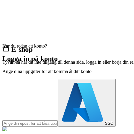
Har du redan ett konto?
E-shop
Logga in på konto
Tyvärr så har du inte tillgång till denna sida, logga in eller börja din 
Ange dina uppgifter för att komma åt ditt konto
SSO