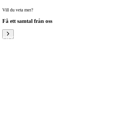
Vill du veta mer?
We help large organizations, the public
Få ett samtal från oss
sector and resellers of consumer
electronics to become more circular in
the way they think and act. To be
specific, we provide our partners and
customers with different services that
help them to manage mobile phones,
computers and other tech devices in a
way that is both cost-efficient and
sustainable.