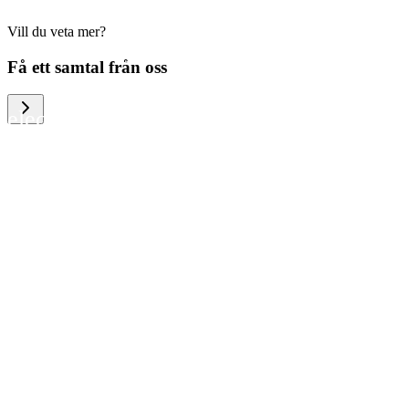
Vill du veta mer?
We help large organizations, the public
Få ett samtal från oss
sector and resellers of consumer
electronics to become more circular in
the way they think and act. To be
specific, we provide our partners and
customers with different services that
help them to manage mobile phones,
computers and other tech devices in a
way that is both cost-efficient and
sustainable.