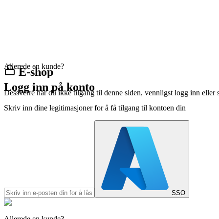
Allerede en kunde?
E-shop
Logg inn på konto
Dessverre har du ikke tilgang til denne siden, vennligst logg inn eller 
Skriv inn dine legitimasjoner for å få tilgang til kontoen din
SSO
Allerede en kunde?