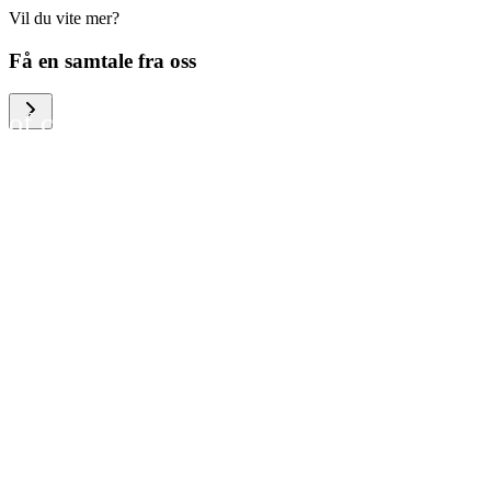
Vil du vite mer?
We help large organizations,
Få en samtale fra oss
the public sector and resellers
of consumer electronics to
become more circular in the
way they think and act. To be
specific, we provide our
partners and customers with
different services that help
them to manage mobile
phones, computers and other
tech devices in a way that is