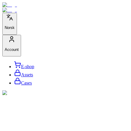
Norsk
Account
E-shop
Assets
Cases