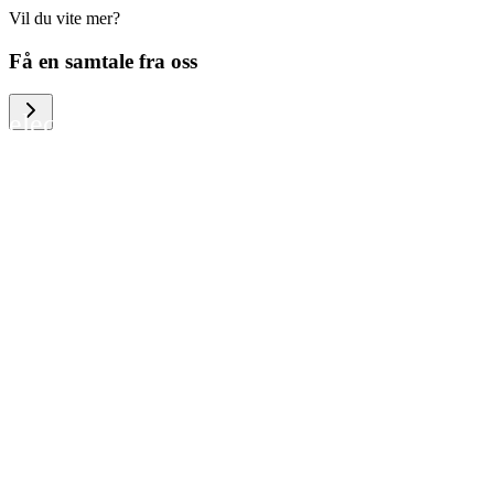
Vil du vite mer?
We help large organizations, the public
Få en samtale fra oss
sector and resellers of consumer
electronics to become more circular in
the way they think and act. To be
specific, we provide our partners and
customers with different services that
help them to manage mobile phones,
computers and other tech devices in a
way that is both cost-efficient and
sustainable.