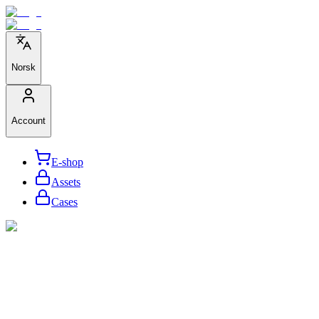
Norsk
Account
E-shop
Assets
Cases