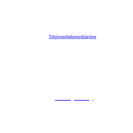
Tilgjengelighetserklæring
© 2026 Foxway
Privacy Policy