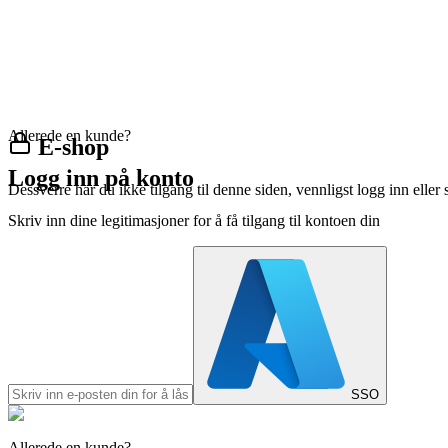
Allerede en kunde?
E-shop
Logg inn på konto
Dessverre har du ikke tilgang til denne siden, vennligst logg inn eller 
Skriv inn dine legitimasjoner for å få tilgang til kontoen din
SSO
Allerede en kunde?