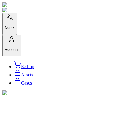
Norsk
Account
E-shop
Assets
Cases