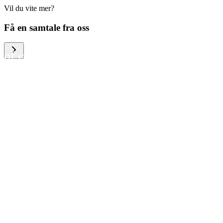
Vil du vite mer?
We help large organizations,
Få en samtale fra oss
the public sector and resellers
of consumer electronics to
become more circular in the
way they think and act. To be
specific, we provide our
partners and customers with
different services that help
them to manage mobile
phones, computers and other
tech devices in a way that is