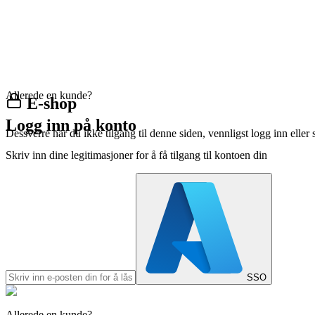
Allerede en kunde?
E-shop
Logg inn på konto
Dessverre har du ikke tilgang til denne siden, vennligst logg inn eller 
Skriv inn dine legitimasjoner for å få tilgang til kontoen din
SSO
Allerede en kunde?