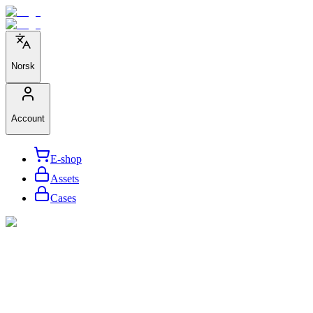
Norsk
Account
E-shop
Assets
Cases