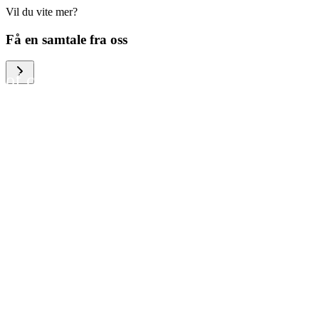
Vil du vite mer?
We help large organizations,
Få en samtale fra oss
the public sector and resellers
of consumer electronics to
become more circular in the
way they think and act. To be
specific, we provide our
partners and customers with
different services that help
them to manage mobile
phones, computers and other
tech devices in a way that is