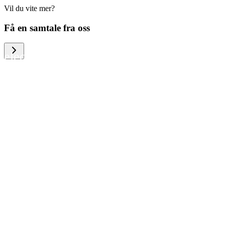
Vil du vite mer?
We help large organizations, the public
Få en samtale fra oss
sector and resellers of consumer
electronics to become more circular in
the way they think and act. To be
specific, we provide our partners and
customers with different services that
help them to manage mobile phones,
computers and other tech devices in a
way that is both cost-efficient and
sustainable.