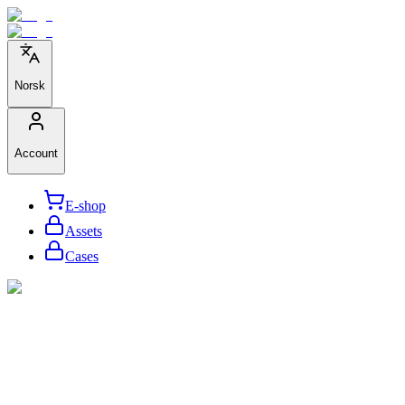
Norsk
Account
E-shop
Assets
Cases