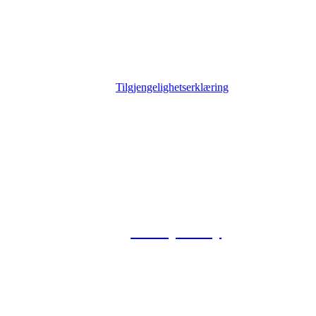
Tilgjengelighetserklæring
© 2026 Foxway
Privacy Policy