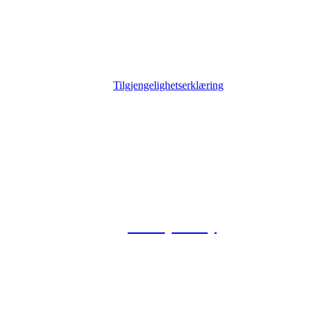
Tilgjengelighetserklæring
© 2026 Foxway
Privacy Policy