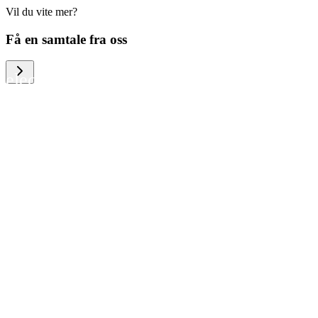
Vil du vite mer?
We help large organizations, the public
Få en samtale fra oss
sector and resellers of consumer
electronics to become more circular in
the way they think and act. To be
specific, we provide our partners and
customers with different services that
help them to manage mobile phones,
computers and other tech devices in a
way that is both cost-efficient and
sustainable.