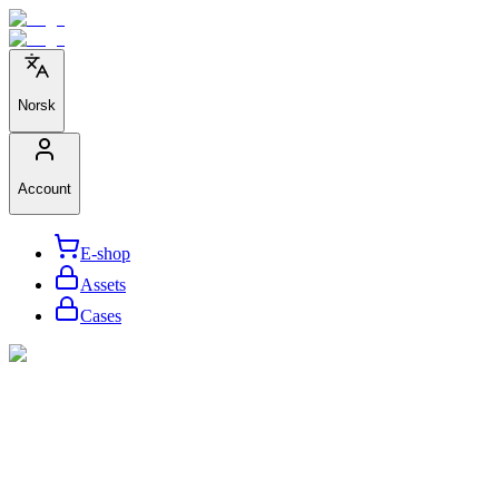
Norsk
Account
E-shop
Assets
Cases