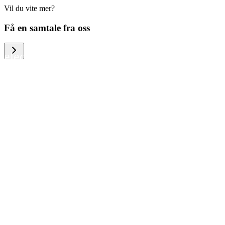
Vil du vite mer?
We help large organizations, the public
Få en samtale fra oss
sector and resellers of consumer
electronics to become more circular in
the way they think and act. To be
specific, we provide our partners and
customers with different services that
help them to manage mobile phones,
computers and other tech devices in a
way that is both cost-efficient and
sustainable.