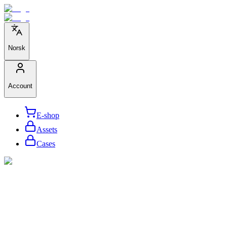
Norsk
Account
E-shop
Assets
Cases