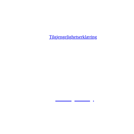
Tilgjengelighetserklæring
© 2026 Foxway
Privacy Policy