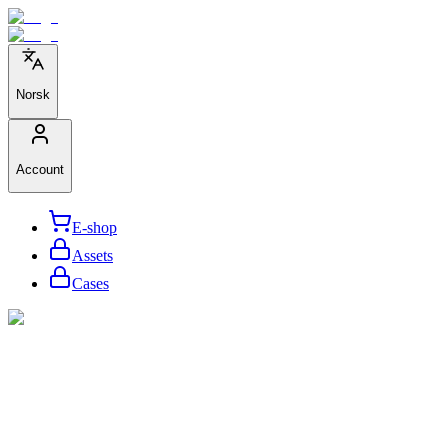
Norsk
Account
E-shop
Assets
Cases