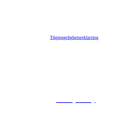
Tilgjengelighetserklæring
© 2026 Foxway
Privacy Policy