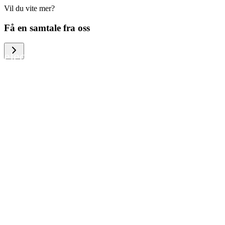
Vil du vite mer?
We help large organizations, the public
Få en samtale fra oss
sector and resellers of consumer
electronics to become more circular in
the way they think and act. To be
specific, we provide our partners and
customers with different services that
help them to manage mobile phones,
computers and other tech devices in a
way that is both cost-efficient and
sustainable.