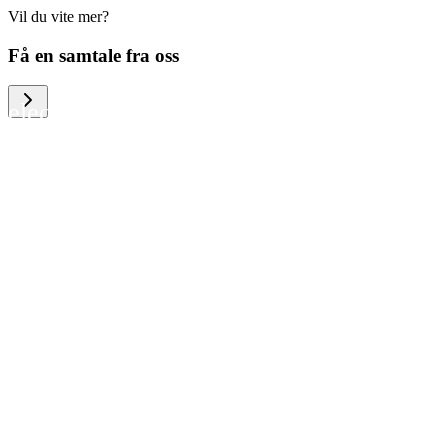
Vil du vite mer?
We help large organizations, the public
Få en samtale fra oss
sector and resellers of consumer
electronics to become more circular in
the way they think and act. To be
specific, we provide our partners and
customers with different services that
help them to manage mobile phones,
computers and other tech devices in a
way that is both cost-efficient and
sustainable.