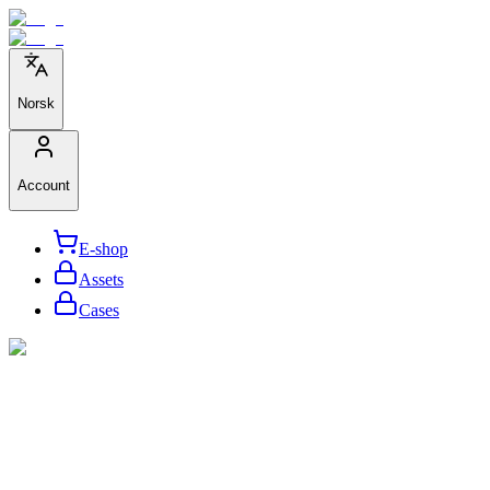
Norsk
Account
E-shop
Assets
Cases