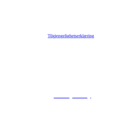
Tilgjengelighetserklæring
© 2026 Foxway
Privacy Policy