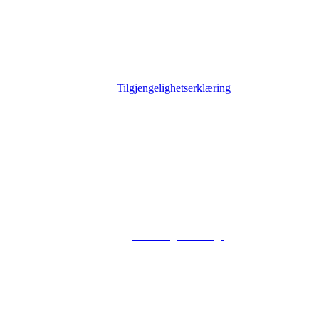
Tilgjengelighetserklæring
© 2026 Foxway
Privacy Policy