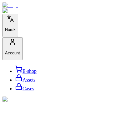
Norsk
Account
E-shop
Assets
Cases