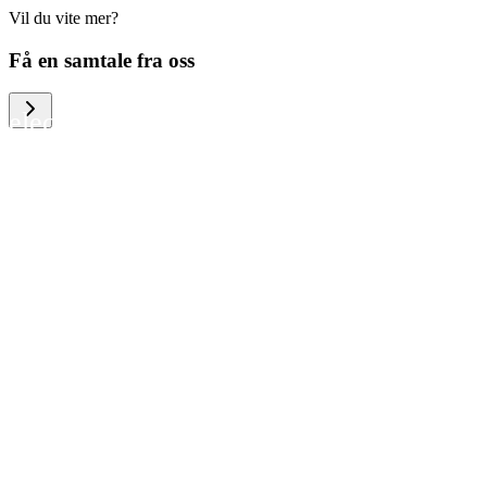
Vil du vite mer?
We help large organizations, the public
Få en samtale fra oss
sector and resellers of consumer
electronics to become more circular in
the way they think and act. To be
specific, we provide our partners and
customers with different services that
help them to manage mobile phones,
computers and other tech devices in a
way that is both cost-efficient and
sustainable.