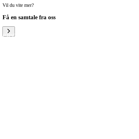
Vil du vite mer?
We help large organizations, the public
Få en samtale fra oss
sector and resellers of consumer
electronics to become more circular in
the way they think and act. To be
specific, we provide our partners and
customers with different services that
help them to manage mobile phones,
computers and other tech devices in a
way that is both cost-efficient and
sustainable.