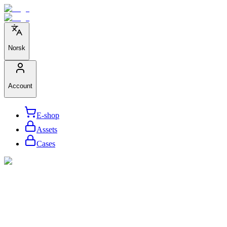
Norsk
Account
E-shop
Assets
Cases