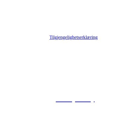
Tilgjengelighetserklæring
© 2026 Foxway
Privacy Policy