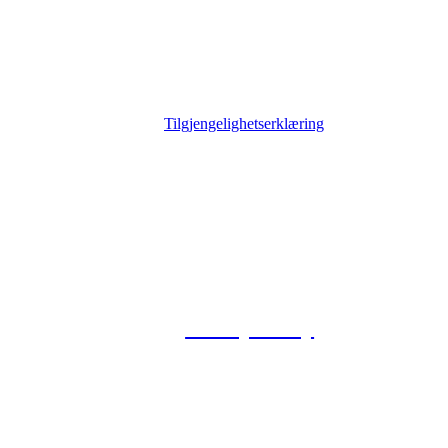
Tilgjengelighetserklæring
© 2026 Foxway
Privacy Policy