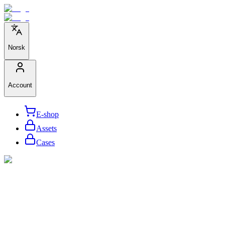
Norsk
Account
E-shop
Assets
Cases