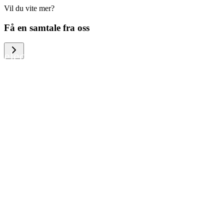
Vil du vite mer?
We help large organizations, the public
Få en samtale fra oss
sector and resellers of consumer
electronics to become more circular in
the way they think and act. To be
specific, we provide our partners and
customers with different services that
help them to manage mobile phones,
computers and other tech devices in a
way that is both cost-efficient and
sustainable.