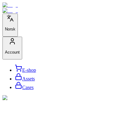
Norsk
Account
E-shop
Assets
Cases