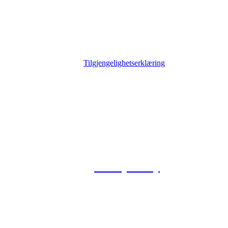
Tilgjengelighetserklæring
© 2026 Foxway
Privacy Policy