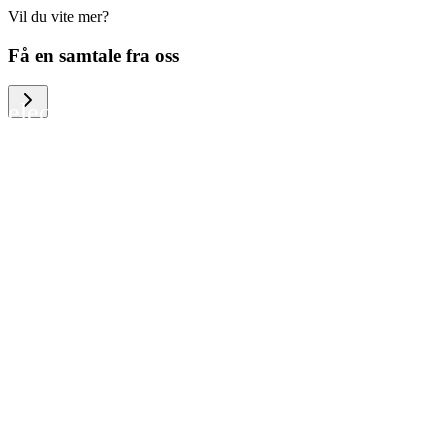
Vil du vite mer?
We help large organizations, the public
Få en samtale fra oss
sector and resellers of consumer
electronics to become more circular in
the way they think and act. To be
specific, we provide our partners and
customers with different services that
help them to manage mobile phones,
computers and other tech devices in a
way that is both cost-efficient and
sustainable.