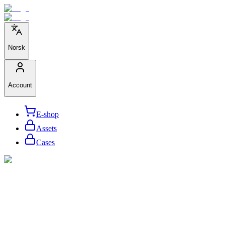
Norsk
Account
E-shop
Assets
Cases