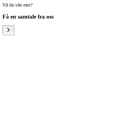
Vil du vite mer?
We help large organizations, the public
Få en samtale fra oss
sector and resellers of consumer
electronics to become more circular in
the way they think and act. To be
specific, we provide our partners and
customers with different services that
help them to manage mobile phones,
computers and other tech devices in a
way that is both cost-efficient and
sustainable.