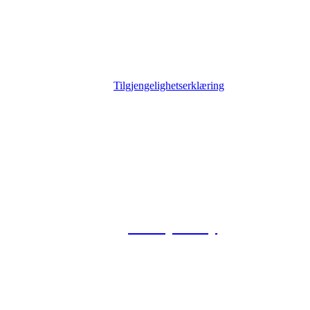
Tilgjengelighetserklæring
© 2026 Foxway
Privacy Policy