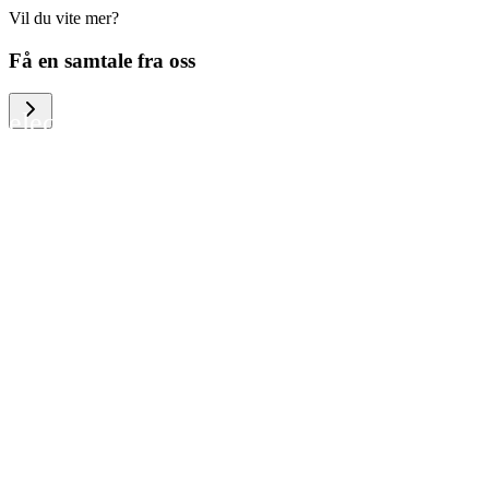
Vil du vite mer?
We help large organizations, the public
Få en samtale fra oss
sector and resellers of consumer
electronics to become more circular in
the way they think and act. To be
specific, we provide our partners and
customers with different services that
help them to manage mobile phones,
computers and other tech devices in a
way that is both cost-efficient and
sustainable.