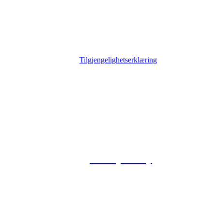
Tilgjengelighetserklæring
© 2026 Foxway
Privacy Policy