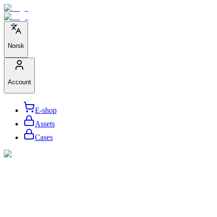
Norsk
Account
E-shop
Assets
Cases