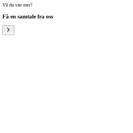
Vil du vite mer?
We help large organizations, the public
Få en samtale fra oss
sector and resellers of consumer
electronics to become more circular in
the way they think and act. To be
specific, we provide our partners and
customers with different services that
help them to manage mobile phones,
computers and other tech devices in a
way that is both cost-efficient and
sustainable.