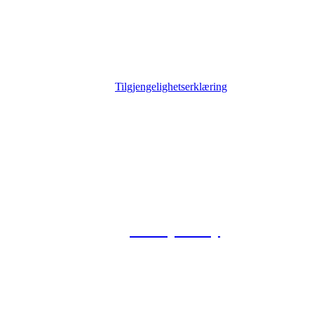
Tilgjengelighetserklæring
© 2026 Foxway
Privacy Policy