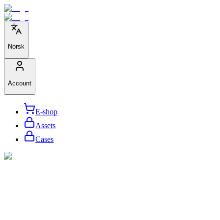
Norsk
Account
E-shop
Assets
Cases