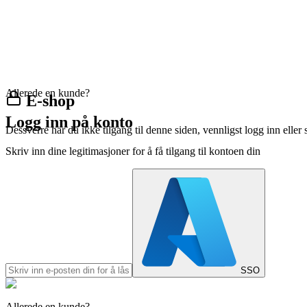
Allerede en kunde?
E-shop
Logg inn på konto
Dessverre har du ikke tilgang til denne siden, vennligst logg inn eller 
Skriv inn dine legitimasjoner for å få tilgang til kontoen din
SSO
Allerede en kunde?