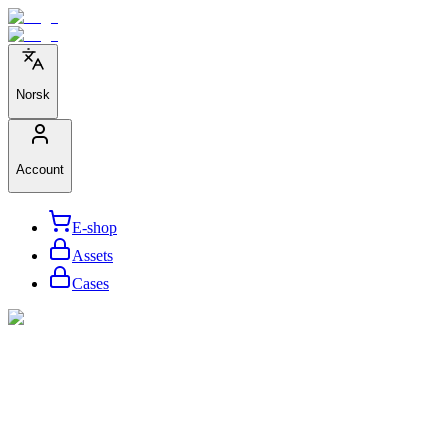
Norsk
Account
E-shop
Assets
Cases