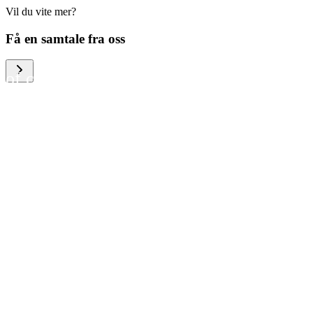
Vil du vite mer?
We help large organizations,
Få en samtale fra oss
the public sector and resellers
of consumer electronics to
become more circular in the
way they think and act. To be
specific, we provide our
partners and customers with
different services that help
them to manage mobile
phones, computers and other
tech devices in a way that is