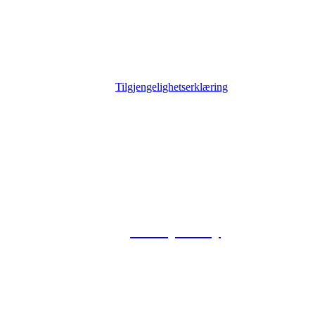
Tilgjengelighetserklæring
© 2026 Foxway
Privacy Policy