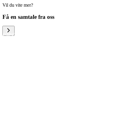
Vil du vite mer?
We help large organizations, the public
Få en samtale fra oss
sector and resellers of consumer
electronics to become more circular in
the way they think and act. To be
specific, we provide our partners and
customers with different services that
help them to manage mobile phones,
computers and other tech devices in a
way that is both cost-efficient and
sustainable.