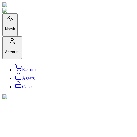
Norsk
Account
E-shop
Assets
Cases