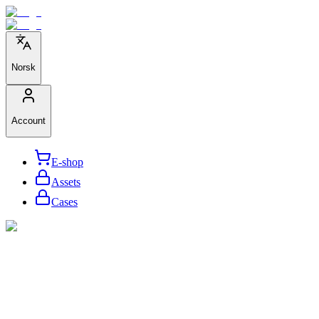
Norsk
Account
E-shop
Assets
Cases