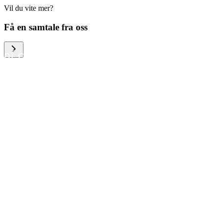
Vil du vite mer?
We help large organizations,
Få en samtale fra oss
the public sector and resellers
of consumer electronics to
become more circular in the
way they think and act. To be
specific, we provide our
partners and customers with
different services that help
them to manage mobile
phones, computers and other
tech devices in a way that is