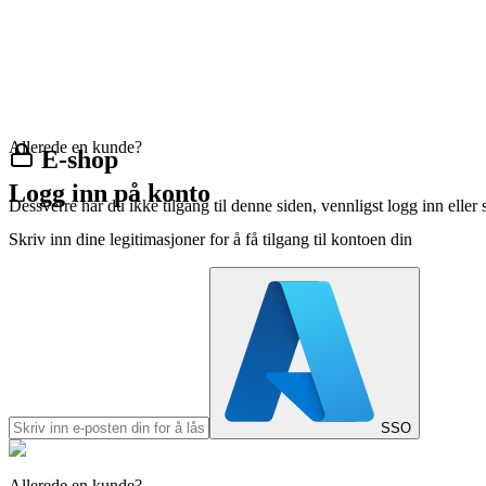
Allerede en kunde?
E-shop
Logg inn på konto
Dessverre har du ikke tilgang til denne siden, vennligst logg inn eller 
Skriv inn dine legitimasjoner for å få tilgang til kontoen din
SSO
Allerede en kunde?