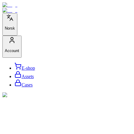
Norsk
Account
E-shop
Assets
Cases