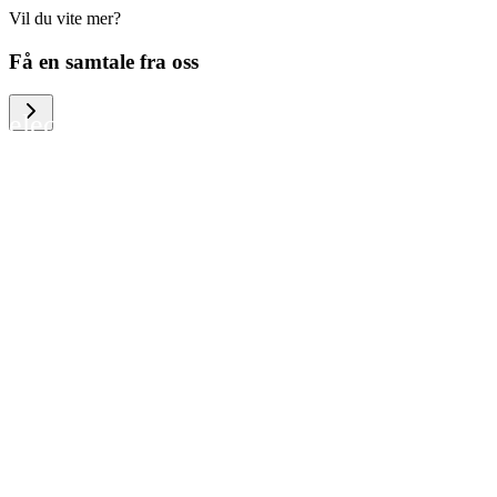
Vil du vite mer?
We help large organizations, the public
Få en samtale fra oss
sector and resellers of consumer
electronics to become more circular in
the way they think and act. To be
specific, we provide our partners and
customers with different services that
help them to manage mobile phones,
computers and other tech devices in a
way that is both cost-efficient and
sustainable.