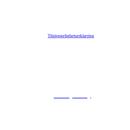
Tilgjengelighetserklæring
© 2026 Foxway
Privacy Policy