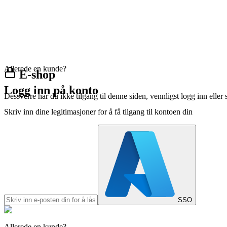
Allerede en kunde?
E-shop
Logg inn på konto
Dessverre har du ikke tilgang til denne siden, vennligst logg inn eller 
Skriv inn dine legitimasjoner for å få tilgang til kontoen din
SSO
Allerede en kunde?