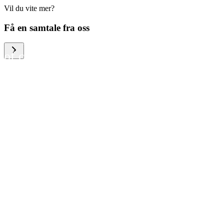
Vil du vite mer?
We help large organizations,
Få en samtale fra oss
the public sector and resellers
of consumer electronics to
become more circular in the
way they think and act. To be
specific, we provide our
partners and customers with
different services that help
them to manage mobile
phones, computers and other
tech devices in a way that is