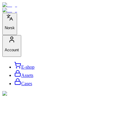
Norsk
Account
E-shop
Assets
Cases